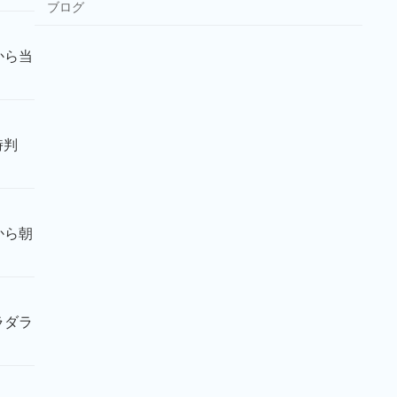
ブログ
から当
時判
から朝
ラダラ