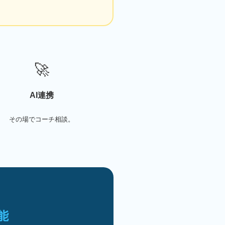
🚀
AI連携
その場でコーチ相談。
能