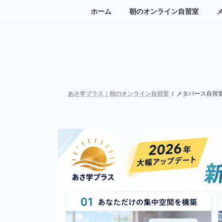
コ
ナ
ホーム
朝のオンライン自習室
ン
ビ
テ
ゲ
ン
ー
ツ
シ
へ
ョ
ス
ン
キ
に
ッ
移
あさ学プラス｜朝のオンライン自習室
メタバース自習
プ
動