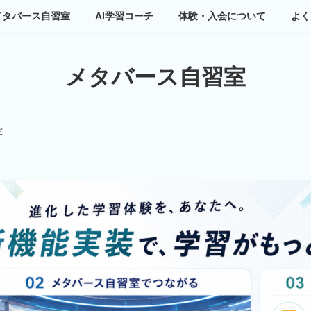
メタバース自習室
AI学習コーチ
体験・入会について
よく
メタバース自習室
室